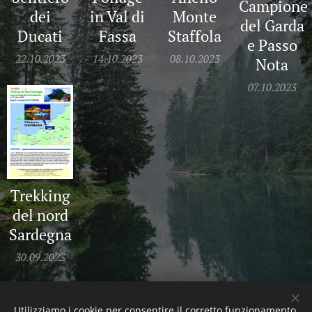
Campione
in Val di
dei
Monte
del Garda
Fassa
Ducati
Staffola
e Passo
14.10.2023
22.10.2023
08.10.2023
Nota
07.10.2023
Trekking
del nord
Sardegna
30.09.2023
Utilizziamo i cookie per consentire il corretto funzionamento