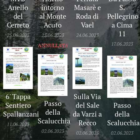
S.
Anello
intorno
Masarè e
Pellegrino
del
al Monte
Roda di
a Cima
Cerreto
Acuto
Vael
11
25.06.2023
25.06.2023
24.06.2023
17.06.2023
ANNULLATA!!
6' Tappa
Sulla Via
Passo
Passo
Sentiero
del Sale
della
della
Spallanzani
da Varzi a
Scalucchia
Scalucchia
Recco
11.06.2023
02.06.2023
02.06.2023
02.06.2023