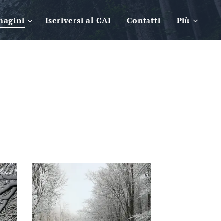
magini
Iscriversi al CAI
Contatti
Più