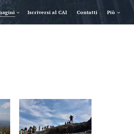
magini
Iscriversi al CAI
Contatti
Più