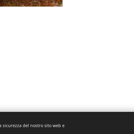
a sicurezza del nostro sito web e
025 CAI Sottosezione Franco Rustichelli di Scandiano. Tutti i diritti riserv
Cookies