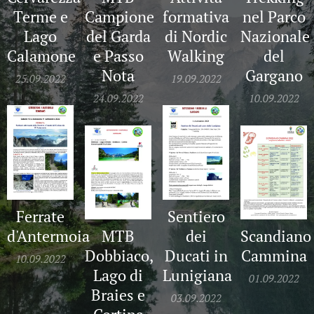
Terme e
Campione
formativa
nel Parco
Lago
del Garda
di Nordic
Nazionale
Calamone
e Passo
Walking
del
Nota
Gargano
25.09.2022
19.09.2022
24.09.2022
10.09.2022
Ferrate
Sentiero
d'Antermoia
dei
MTB
Scandiano
Ducati in
Dobbiaco,
Cammina
10.09.2022
Lunigiana
Lago di
01.09.2022
Braies e
03.09.2022