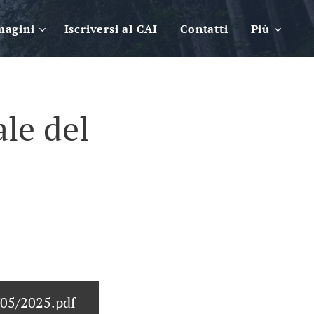
magini
Iscriversi al CAI
Contatti
Più
le del
/05/2025.pdf