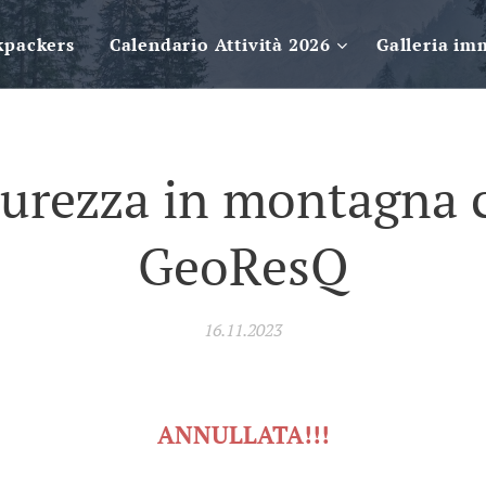
kpackers
Calendario Attività 2026
Galleria im
curezza in montagna 
GeoResQ
16.11.2023
ANNULLATA!!!