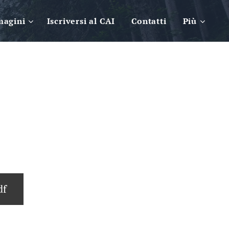
magini
Iscriversi al CAI
Contatti
Più
df