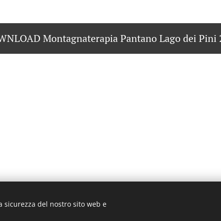
NLOAD Montagnaterapia Pantano Lago dei Pini 
a sicurezza del nostro sito web e
025 CAI Sottosezione Franco Rustichelli di Scandiano. Tutti i diritti riserv
Cookies