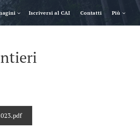
magini
Iscriversi al CAI
Contatti
Più
ntieri
023.pdf