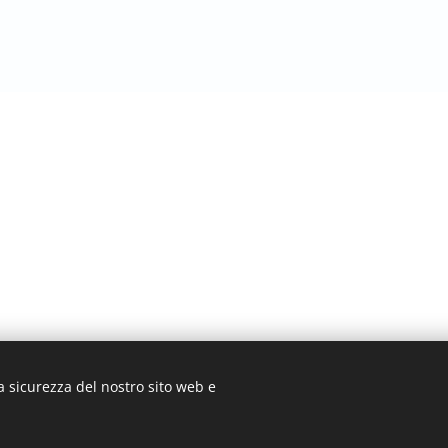
a sicurezza del nostro sito web e
025 CAI Sottosezione Franco Rustichelli di Scandiano. Tutti i diritti riserv
Cookies