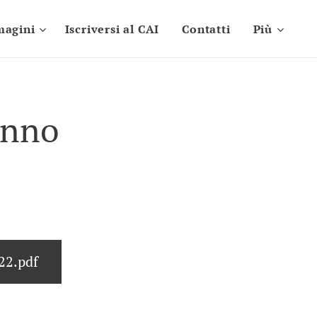
magini
Iscriversi al CAI
Contatti
Più
unno
22.pdf